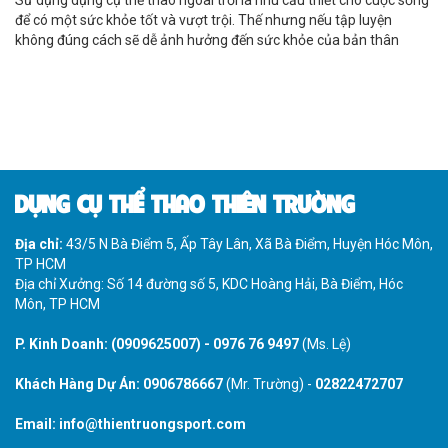
để có một sức khỏe tốt và vượt trội. Thế nhưng nếu tập luyện
không đúng cách sẽ dễ ảnh hưởng đến sức khỏe của bản thân
DỤNG CỤ THỂ THAO THIÊN TRƯỜNG
Địa chỉ:
43/5 N Bà Điểm 5, Ấp Tây Lân, Xã Bà Điểm, Huyện Hóc Môn,
TP HCM
Địa chỉ Xưởng: Số 14 đường số 5, KDC Hoàng Hải, Bà Điểm, Hóc
Môn, TP HCM
P. Kinh Doanh:
(0909625007)
-
0976 76 9497
(Ms. Lệ)
Khách Hàng Dự Án:
0906786667
(Mr. Trường) -
02822472707
Email:
info@thientruongsport.com