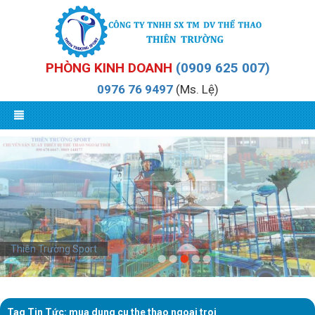
PHÒNG KINH DOANH
(0909 625 007)
0976 76 9497
(Ms. Lệ)
Thiên Trường Sport
Thiên Trường Sport
Tag Tin Tức: mua dung cu the thao ngoai troi