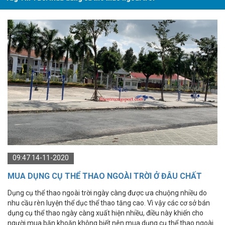
09:47 14-11-2020
MUA DỤNG CỤ THỂ THAO NGOÀI TRỜI Ở ĐÂU CHẤT
LƯỢNG?
Dụng cụ thể thao ngoài trời ngày càng được ưa chuộng nhiều do
nhu cầu rèn luyện thể dục thể thao tăng cao. Vì vậy các cơ sở bán
dụng cụ thể thao ngày càng xuất hiện nhiều, điều này khiến cho
người mua băn khoăn không biết nên mua dụng cụ thể thao ngoài