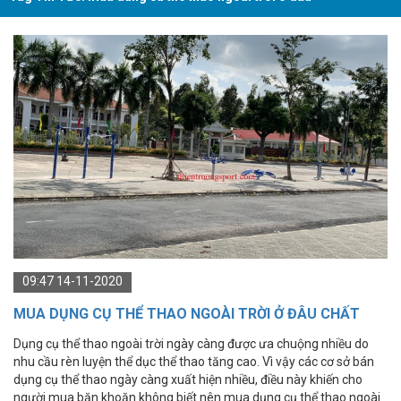
09:47 14-11-2020
MUA DỤNG CỤ THỂ THAO NGOÀI TRỜI Ở ĐÂU CHẤT
LƯỢNG?
Dụng cụ thể thao ngoài trời ngày càng được ưa chuộng nhiều do
nhu cầu rèn luyện thể dục thể thao tăng cao. Vì vậy các cơ sở bán
dụng cụ thể thao ngày càng xuất hiện nhiều, điều này khiến cho
người mua băn khoăn không biết nên mua dụng cụ thể thao ngoài