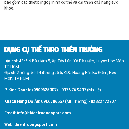
bao gồm các thiết bị ngoại hình cơ thể và cải thiện khả năng sức
khỏe.
DỤNG CỤ THỂ THAO THIÊN TRƯỜNG
Địa chỉ:
43/5 N Bà Điểm 5, Ấp Tây Lân, Xã Bà Điểm, Huyện Hóc Môn,
TP HCM
Địa chỉ Xưởng: Số 14 đường số 5, KDC Hoàng Hải, Bà Điểm, Hóc
Môn, TP HCM
P. Kinh Doanh:
(0909625007)
-
0976 76 9497
(Ms. Lệ)
Khách Hàng Dự Án:
0906786667
(Mr. Trường) -
02822472707
Email:
info@thientruongsport.com
Web:
thientruongsport.com