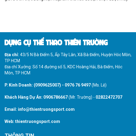
tập thể thao công viên phù hợp cho mình?
DỤNG CỤ THỂ THAO THIÊN TRƯỜNG
Địa chỉ:
43/5 N Bà Điểm 5, Ấp Tây Lân, Xã Bà Điểm, Huyện Hóc Môn,
TP HCM
Địa chỉ Xưởng: Số 14 đường số 5, KDC Hoàng Hải, Bà Điểm, Hóc
Môn, TP HCM
P. Kinh Doanh:
(0909625007)
-
0976 76 9497
(Ms. Lệ)
Khách Hàng Dự Án:
0906786667
(Mr. Trường) -
02822472707
Email:
info@thientruongsport.com
Web:
thientruongsport.com
THÔNG TIN