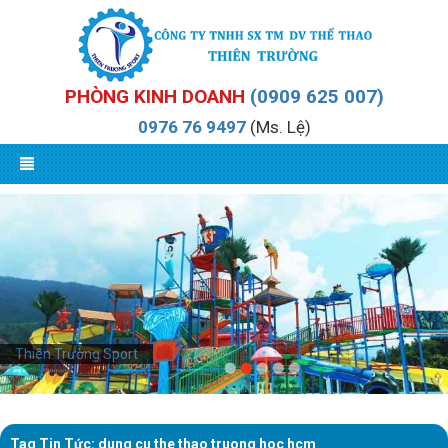
PHÒNG KINH DOANH
(0909 625 007)
0976 76 9497
(Ms. Lệ)
Thiên Trường Sport
Tag Tin Tức: dung cu the thao truong hoc hcm