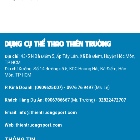
DỤNG CỤ THỂ THAO THIÊN TRƯỜNG
Địa chỉ:
43/5 N Bà Điểm 5, Ấp Tây Lân, Xã Bà Điểm, Huyện Hóc Môn,
TP HCM
Địa chỉ Xưởng: Số 14 đường số 5, KDC Hoàng Hải, Bà Điểm, Hóc
Môn, TP HCM
P. Kinh Doanh:
(0909625007)
-
0976 76 9497
(Ms. Lệ)
Khách Hàng Dự Án:
0906786667
(Mr. Trường) -
02822472707
Email:
info@thientruongsport.com
Web:
thientruongsport.com
THÔNG TIN