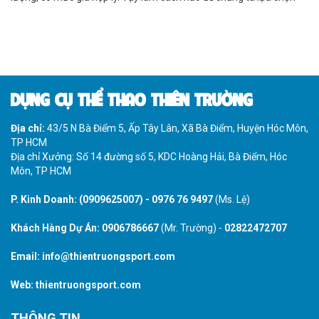
được nơi cung cấp thiết bị vui chơi chất lượng, giá rẻ đây?
DỤNG CỤ THỂ THAO THIÊN TRƯỜNG
Địa chỉ:
43/5 N Bà Điểm 5, Ấp Tây Lân, Xã Bà Điểm, Huyện Hóc Môn,
TP HCM
Địa chỉ Xưởng: Số 14 đường số 5, KDC Hoàng Hải, Bà Điểm, Hóc
Môn, TP HCM
P. Kinh Doanh:
(0909625007)
-
0976 76 9497
(Ms. Lệ)
Khách Hàng Dự Án:
0906786667
(Mr. Trường) -
02822472707
Email:
info@thientruongsport.com
Web:
thientruongsport.com
THÔNG TIN