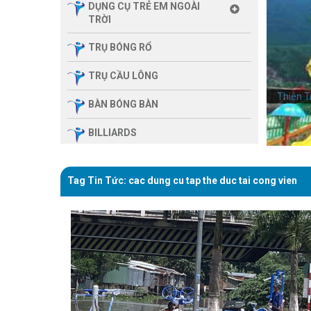
DỤNG CỤ TRẺ EM NGOÀI
TRỜI
TRỤ BÓNG RỔ
TRỤ CẦU LÔNG
Thiên T
BÀN BÓNG BÀN
BILLIARDS
THIẾT BỊ PHÒNG GYM GIA
ĐÌNH
Tag Tin Tức: cac dung cu tap the duc tai cong vien
SẢN PHẨM MASSAGE
THIẾT BỊ PHÒNG GYM MBH
FITNESS
GIÀN TẬP ĐA NĂNG
THIẾT BỊ PHÒNG GYM