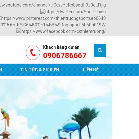
Khách hàng dự án
0906786667
H
TIN TỨC & SỰ KIỆN
LIÊN HỆ