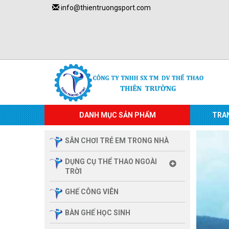
info@thientruongsport.com
DANH MỤC SẢN PHẨM
TRA
SÂN CHƠI TRẺ EM TRONG NHÀ
DỤNG CỤ THỂ THAO NGOÀI
TRỜI
GHẾ CÔNG VIÊN
BÀN GHẾ HỌC SINH