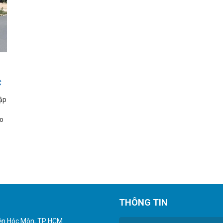
C
ập
do
THÔNG TIN
yện Hóc Môn, TP HCM