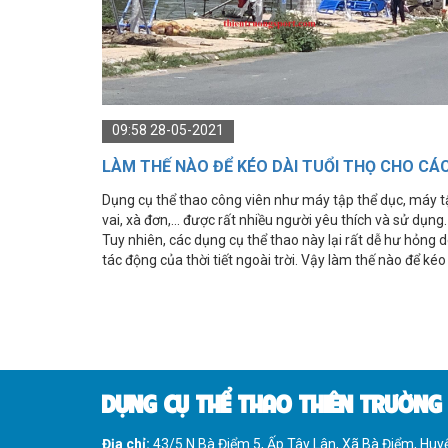
IMPULSE FITNESS
THIẾT BỊ PHÒNG GYM THIÊN
TRƯỜNG
CỎ NHÂN TẠO
09:58 28-05-2021
LÀM THẾ NÀO ĐỂ KÉO DÀI TUỔI THỌ CHO CÁ
DỤNG CỤ THỂ THAO CÔNG VIÊN?
Dụng cụ thể thao công viên như máy tập thể dục, máy t
vai, xà đơn,... được rất nhiều người yêu thích và sử dụng.
Tuy nhiên, các dụng cụ thể thao này lại rất dễ hư hỏng 
tác động của thời tiết ngoài trời. Vậy làm thế nào để kéo
dài tuổi thị các dụng cụ thể thao công viên này?
DỤNG CỤ THỂ THAO THIÊN TRƯỜNG
Địa chỉ:
43/5 N Bà Điểm 5, Ấp Tây Lân, Xã Bà Điểm, Hu