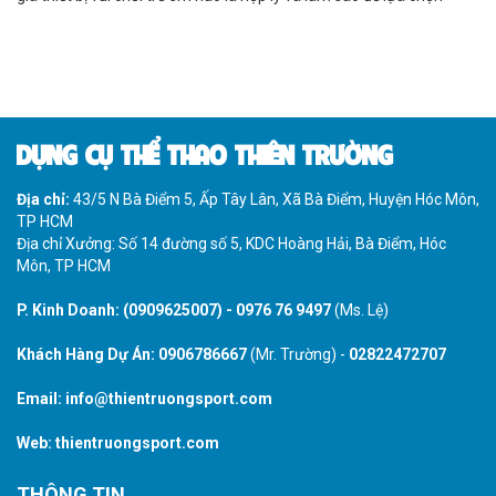
được thiết bị vui chơi có giá hợp túi tiền. Để giải đáp được vấn đề này
chúng ta cần có bảng báo giá thiết bị khu vui chơi trẻ em.
DỤNG CỤ THỂ THAO THIÊN TRƯỜNG
Địa chỉ:
43/5 N Bà Điểm 5, Ấp Tây Lân, Xã Bà Điểm, Huyện Hóc Môn,
TP HCM
Địa chỉ Xưởng: Số 14 đường số 5, KDC Hoàng Hải, Bà Điểm, Hóc
Môn, TP HCM
P. Kinh Doanh:
(0909625007)
-
0976 76 9497
(Ms. Lệ)
Khách Hàng Dự Án:
0906786667
(Mr. Trường) -
02822472707
Email:
info@thientruongsport.com
Web:
thientruongsport.com
THÔNG TIN