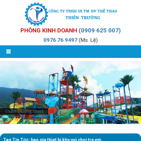
PHÒNG KINH DOANH
(0909 625 007)
0976 76 9497
(Ms. Lệ)
Thiên Trường Sport
Tag Tin Tức: bao gia thiet bi khu vui choi tre em