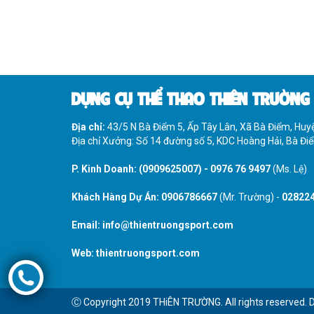
DỤNG CỤ THỂ THAO THIÊN TRƯỜNG
Địa chỉ:
43/5 N Bà Điểm 5, Ấp Tây Lân, Xã Bà Điểm, Hu
Địa chỉ Xưởng: Số 14 đường số 5, KDC Hoàng Hải, Bà Đ
P. Kinh Doanh:
(0909625007)
-
0976 76 9497
(Ms. Lệ)
Khách Hàng Dự Án:
0906786667
(Mr. Trường) -
02822
Email:
info@thientruongsport.com
Web:
thientruongsport.com
Ⓒ Copyright 2019 THiÊN TRƯỜNG. All rights reserved. 