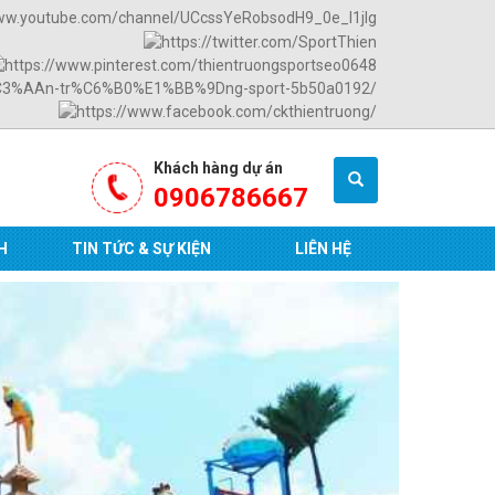
Khách hàng dự án
0906786667
H
TIN TỨC & SỰ KIỆN
LIÊN HỆ