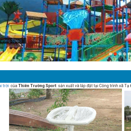
rường Sport
i trời
của
Thiên Trường Sport
sản xuất và lắp đặt tại Công trình xã Tạ