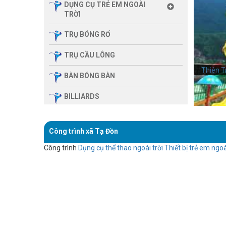
DỤNG CỤ TRẺ EM NGOÀI
TRỜI
TRỤ BÓNG RỔ
TRỤ CẦU LÔNG
Thiên T
BÀN BÓNG BÀN
BILLIARDS
THIẾT BỊ PHÒNG GYM GIA
ĐÌNH
Công trình xã Tạ Đồn
SẢN PHẨM MASSAGE
Công trình
Dụng cụ thể thao ngoài trời
Thiết bị trẻ em ngoà
THIẾT BỊ PHÒNG GYM MBH
FITNESS
GIÀN TẬP ĐA NĂNG
THIẾT BỊ PHÒNG GYM