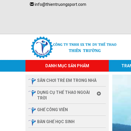
info@thientruongsport.com
DANH MỤC SẢN PHẨM
TRA
SÂN CHƠI TRẺ EM TRONG NHÀ
DỤNG CỤ THỂ THAO NGOÀI
TRỜI
GHẾ CÔNG VIÊN
BÀN GHẾ HỌC SINH