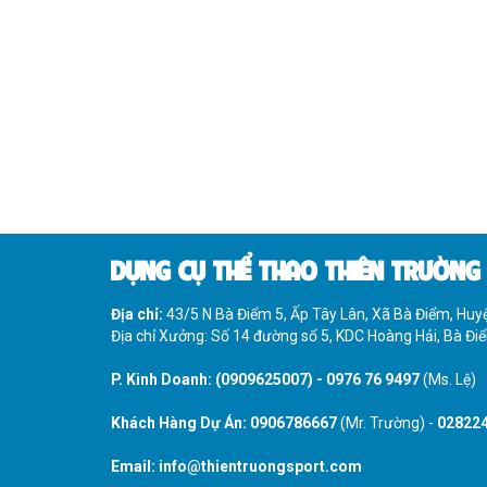
DỤNG CỤ THỂ THAO THIÊN TRƯỜNG
Địa chỉ:
43/5 N Bà Điểm 5, Ấp Tây Lân, Xã Bà Điểm, Hu
Địa chỉ Xưởng: Số 14 đường số 5, KDC Hoàng Hải, Bà Đ
P. Kinh Doanh:
(0909625007)
-
0976 76 9497
(Ms. Lệ)
Khách Hàng Dự Án:
0906786667
(Mr. Trường) -
02822
Email:
info@thientruongsport.com