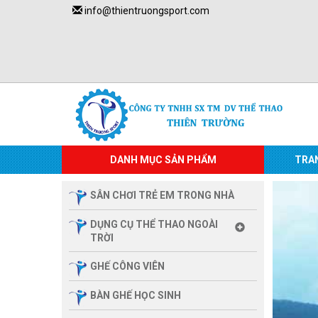
info@thientruongsport.com
DANH MỤC SẢN PHẨM
TRA
SÂN CHƠI TRẺ EM TRONG NHÀ
DỤNG CỤ THỂ THAO NGOÀI
TRỜI
GHẾ CÔNG VIÊN
BÀN GHẾ HỌC SINH