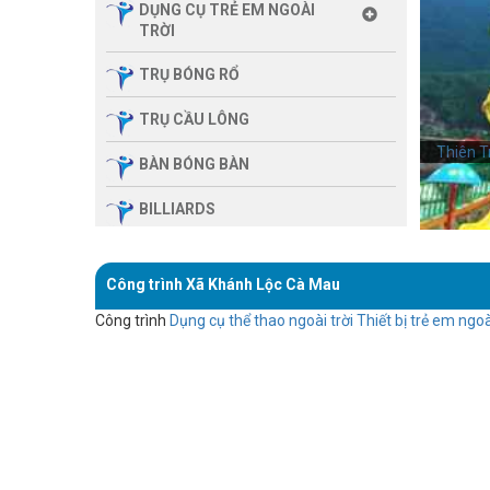
DỤNG CỤ TRẺ EM NGOÀI
TRỜI
TRỤ BÓNG RỔ
TRỤ CẦU LÔNG
Thiên T
Thiên T
BÀN BÓNG BÀN
BILLIARDS
THIẾT BỊ PHÒNG GYM GIA
ĐÌNH
Công trình Xã Khánh Lộc Cà Mau
SẢN PHẨM MASSAGE
Công trình
Dụng cụ thể thao ngoài trời
Thiết bị trẻ em ngoà
THIẾT BỊ PHÒNG GYM MBH
FITNESS
GIÀN TẬP ĐA NĂNG
THIẾT BỊ PHÒNG GYM