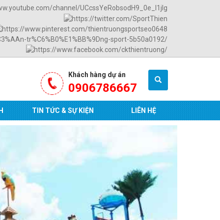
Khách hàng dự án
0906786667
H
TIN TỨC & SỰ KIỆN
LIÊN HỆ