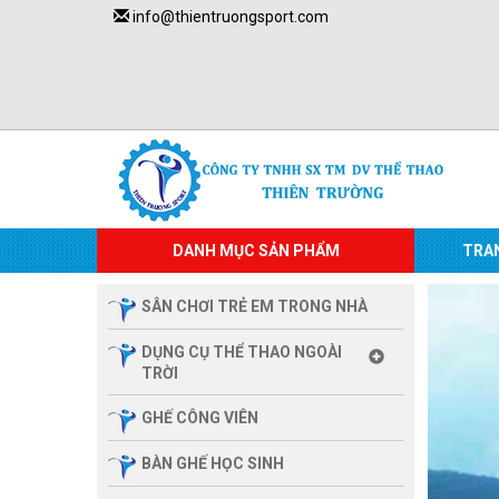
info@thientruongsport.com
DANH MỤC SẢN PHẨM
TRA
SÂN CHƠI TRẺ EM TRONG NHÀ
DỤNG CỤ THỂ THAO NGOÀI
TRỜI
GHẾ CÔNG VIÊN
BÀN GHẾ HỌC SINH