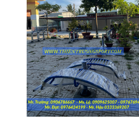
IMPULSE FITNESS
THIẾT BỊ PHÒNG GYM THIÊN
TRƯỜNG
CỎ NHÂN TẠO