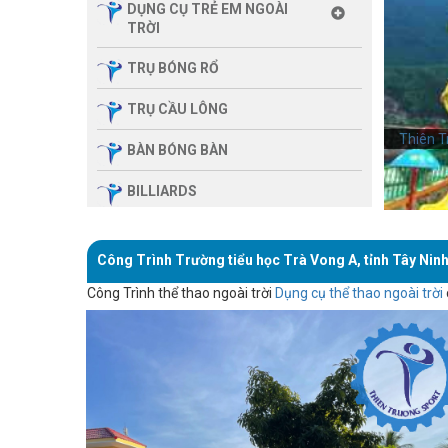
DỤNG CỤ TRẺ EM NGOÀI
TRỜI
TRỤ BÓNG RỔ
TRỤ CẦU LÔNG
Thiên T
BÀN BÓNG BÀN
BILLIARDS
THIẾT BỊ PHÒNG GYM GIA
ĐÌNH
Công Trình Trường tiểu học Trà Vong A, tỉnh Tây Nin
SẢN PHẨM MASSAGE
Công Trình thể thao ngoài trời
Dụng cụ thể thao ngoài trời
THIẾT BỊ PHÒNG GYM MBH
FITNESS
GIÀN TẬP ĐA NĂNG
THIẾT BỊ PHÒNG GYM