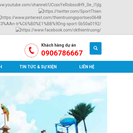
Khách hàng dự án
0906786667
H
TIN TỨC & SỰ KIỆN
LIÊN HỆ