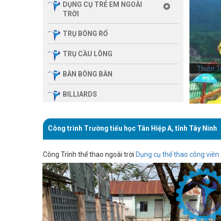
DỤNG CỤ TRẺ EM NGOÀI
TRỜI
TRỤ BÓNG RỔ
TRỤ CẦU LÔNG
Thiên T
BÀN BÓNG BÀN
BILLIARDS
THIẾT BỊ PHÒNG GYM GIA
ĐÌNH
Công trình Trường tiểu học Tân Hiệp A, tỉnh Tây Ninh
SẢN PHẨM MASSAGE
Công Trình thể thao ngoài trời
Dụng cụ thể thao công viên
THIẾT BỊ PHÒNG GYM MBH
FITNESS
GIÀN TẬP ĐA NĂNG
THIẾT BỊ PHÒNG GYM