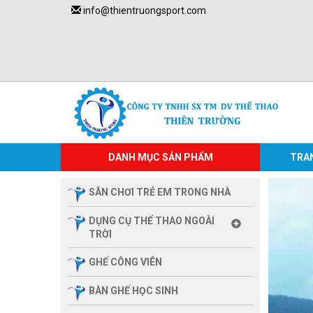
info@thientruongsport.com
DANH MỤC SẢN PHẨM
TRA
SÂN CHƠI TRẺ EM TRONG NHÀ
DỤNG CỤ THỂ THAO NGOÀI
TRỜI
GHẾ CÔNG VIÊN
BÀN GHẾ HỌC SINH