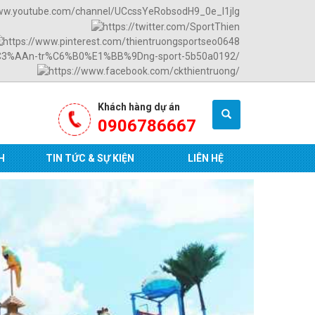
Khách hàng dự án
0906786667
H
TIN TỨC & SỰ KIỆN
LIÊN HỆ