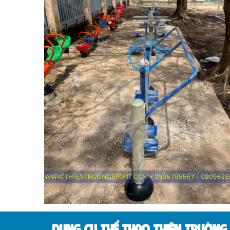
IMPULSE FITNESS
THIẾT BỊ PHÒNG GYM THIÊN
TRƯỜNG
CỎ NHÂN TẠO
DỤNG CỤ THỂ THAO THIÊN TRƯỜNG