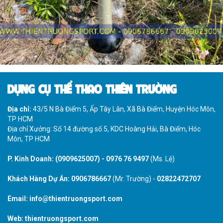
DỤNG CỤ THỂ THAO THIÊN TRƯỜNG
Địa chỉ:
43/5 N Bà Điểm 5, Ấp Tây Lân, Xã Bà Điểm, Huyện Hóc Môn,
TP HCM
Địa chỉ Xưởng: Số 14 đường số 5, KDC Hoàng Hải, Bà Điểm, Hóc
Môn, TP HCM
P. Kinh Doanh:
(0909625007)
-
0976 76 9497
(Ms. Lệ)
Khách Hàng Dự Án:
0906786667
(Mr. Trường) -
02822472707
Email:
info@thientruongsport.com
Web:
thientruongsport.com