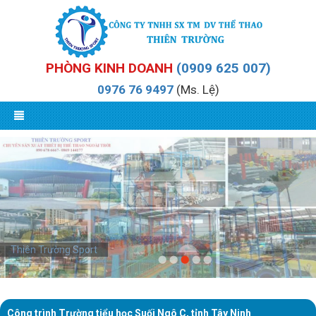
PHÒNG KINH DOANH
(0909 625 007)
0976 76 9497
(Ms. Lệ)
Thiên Trường Sport
Thiên Trường Sport
Công trình Trường tiểu học Suối Ngô C, tỉnh Tây Ninh