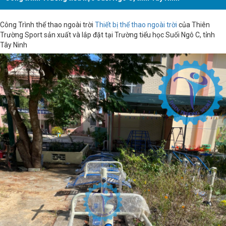
Công Trình thể thao ngoài trời
Thiết bị thể thao ngoài trời
của Thiên
Trường Sport sản xuất và lắp đặt tại Trường tiểu học Suối Ngô C, tỉnh
Tây Ninh