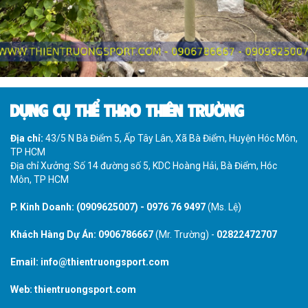
DỤNG CỤ THỂ THAO THIÊN TRƯỜNG
Địa chỉ:
43/5 N Bà Điểm 5, Ấp Tây Lân, Xã Bà Điểm, Huyện Hóc Môn,
TP HCM
Địa chỉ Xưởng: Số 14 đường số 5, KDC Hoàng Hải, Bà Điểm, Hóc
Môn, TP HCM
P. Kinh Doanh:
(0909625007)
-
0976 76 9497
(Ms. Lệ)
Khách Hàng Dự Án:
0906786667
(Mr. Trường) -
02822472707
Email:
info@thientruongsport.com
Web:
thientruongsport.com