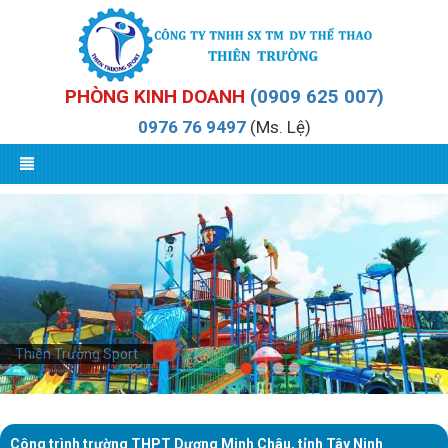
PHÒNG KINH DOANH
(0909 625 007)
0976 76 9497
(Ms. Lệ)
Thiên Trường Sport
Công trình trường THPT Dương Minh Châu, tỉnh Tây Ninh