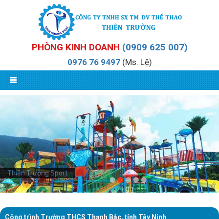
PHÒNG KINH DOANH
(0909 625 007)
0976 76 9497
(Ms. Lệ)
Thiên Trường Sport
Công trình Trường THCS Thạnh Bắc, tỉnh Tây Ninh