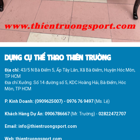
DỤNG CỤ THỂ THAO THIÊN TRƯỜNG
Địa chỉ:
43/5 N Bà Điểm 5, Ấp Tây Lân, Xã Bà Điểm, Huyện Hóc Môn,
TP HCM
Địa chỉ Xưởng: Số 14 đường số 5, KDC Hoàng Hải, Bà Điểm, Hóc
Môn, TP HCM
P. Kinh Doanh:
(0909625007)
-
0976 76 9497
(Ms. Lệ)
Khách Hàng Dự Án:
0906786667
(Mr. Trường) -
02822472707
Email:
info@thientruongsport.com
Web:
thientruongsport.com