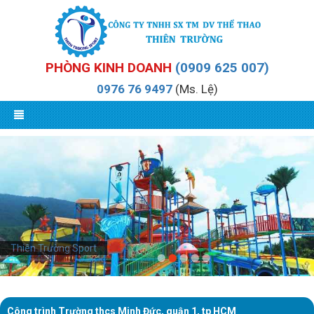
PHÒNG KINH DOANH
(0909 625 007)
0976 76 9497
(Ms. Lệ)
Thiên Trường Sport
Công trình Trường thcs Minh Đức, quận 1, tp HCM