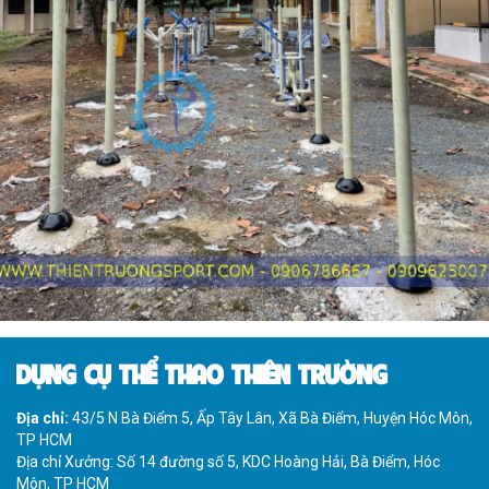
DỤNG CỤ THỂ THAO THIÊN TRƯỜNG
Địa chỉ:
43/5 N Bà Điểm 5, Ấp Tây Lân, Xã Bà Điểm, Huyện Hóc Môn,
TP HCM
Địa chỉ Xưởng: Số 14 đường số 5, KDC Hoàng Hải, Bà Điểm, Hóc
Môn, TP HCM