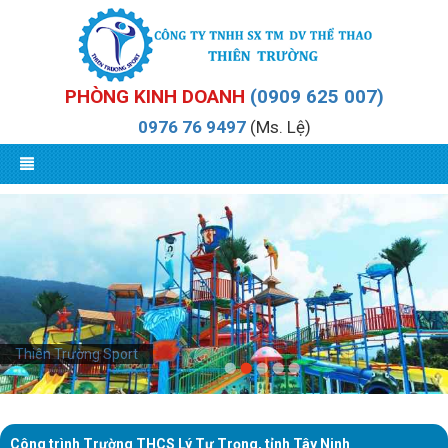
PHÒNG KINH DOANH
(0909 625 007)
0976 76 9497
(Ms. Lệ)
Thiên Trường Sport
Công trình Trường THCS Lý Tự Trọng, tỉnh Tây Ninh