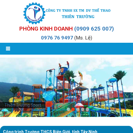
PHÒNG KINH DOANH
(0909 625 007)
0976 76 9497
(Ms. Lệ)
Thiên Trường Sport
Công trình Trường THCS Biên Giới, tỉnh Tây Ninh