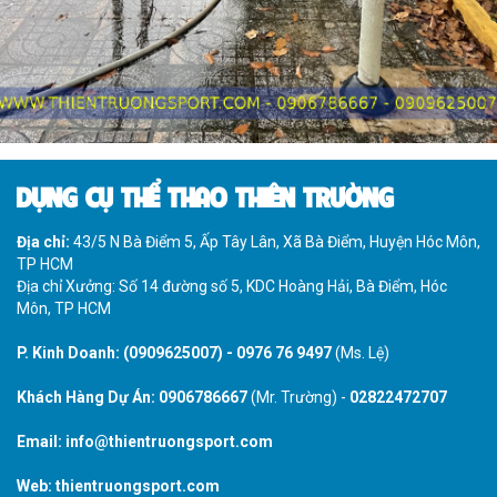
DỤNG CỤ THỂ THAO THIÊN TRƯỜNG
Địa chỉ:
43/5 N Bà Điểm 5, Ấp Tây Lân, Xã Bà Điểm, Huyện Hóc Môn,
TP HCM
Địa chỉ Xưởng: Số 14 đường số 5, KDC Hoàng Hải, Bà Điểm, Hóc
Môn, TP HCM
P. Kinh Doanh:
(0909625007)
-
0976 76 9497
(Ms. Lệ)
Khách Hàng Dự Án:
0906786667
(Mr. Trường) -
02822472707
Email:
info@thientruongsport.com
Web:
thientruongsport.com