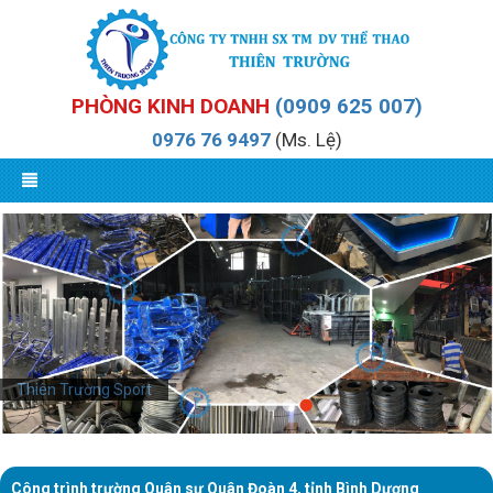
PHÒNG KINH DOANH
(0909 625 007)
0976 76 9497
(Ms. Lệ)
Thiên Trường Sport
Công trình trường Quân sự Quân Đoàn 4, tỉnh Bình Dương