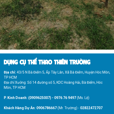
DỤNG CỤ THỂ THAO THIÊN TRƯỜNG
Địa chỉ:
43/5 N Bà Điểm 5, Ấp Tây Lân, Xã Bà Điểm, Huyện Hóc Môn,
TP HCM
Địa chỉ Xưởng: Số 14 đường số 5, KDC Hoàng Hải, Bà Điểm, Hóc
Môn, TP HCM
P. Kinh Doanh:
(0909625007)
-
0976 76 9497
(Ms. Lệ)
Khách Hàng Dự Án:
0906786667
(Mr. Trường) -
02822472707