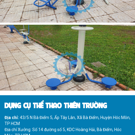
DỤNG CỤ THỂ THAO THIÊN TRƯỜNG
Địa chỉ:
43/5 N Bà Điểm 5, Ấp Tây Lân, Xã Bà Điểm, Huyện Hóc Môn,
TP HCM
Địa chỉ Xưởng: Số 14 đường số 5, KDC Hoàng Hải, Bà Điểm, Hóc