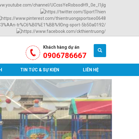
Khách hàng dự án
0906786667
H
TIN TỨC & SỰ KIỆN
LIÊN HỆ