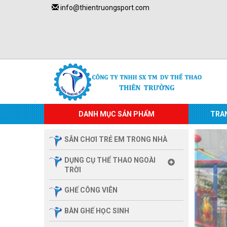
info@thientruongsport.com
DANH MỤC SẢN PHẨM
TRA
SÂN CHƠI TRẺ EM TRONG NHÀ
DỤNG CỤ THỂ THAO NGOÀI
TRỜI
GHẾ CÔNG VIÊN
BÀN GHẾ HỌC SINH