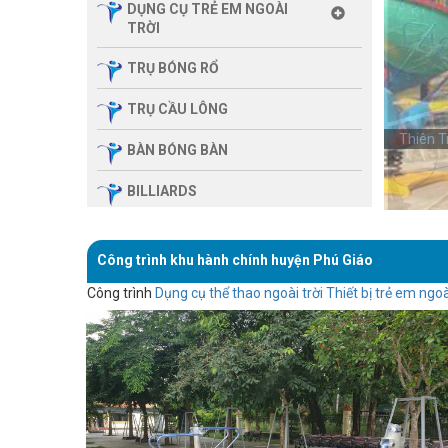
DỤNG CỤ TRẺ EM NGOÀI
TRỜI
TRỤ BÓNG RỔ
TRỤ CẦU LÔNG
Thiên T
BÀN BÓNG BÀN
BILLIARDS
THIẾT BỊ PHÒNG GYM GIA
ĐÌNH
Công trình khu hành chính huyện Phú Giáo
SẢN PHẨM MASSAGE
Công trình
Dụng cụ thể thao ngoài trời
Thiết bị trẻ em ngoà
THIẾT BỊ PHÒNG GYM MBH
FITNESS
GIÀN TẬP ĐA NĂNG
THIẾT BỊ PHÒNG GYM