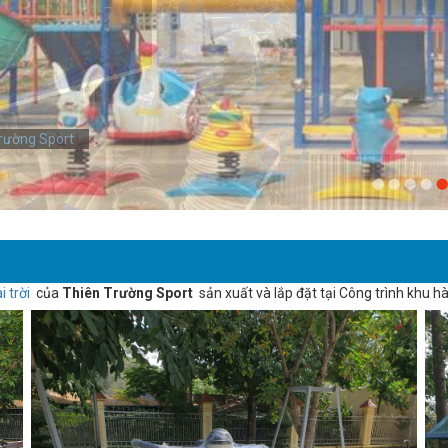
rường Sport
i trời
của
Thiên Trường Sport
sản xuất và lắp đặt tại Công trình khu 