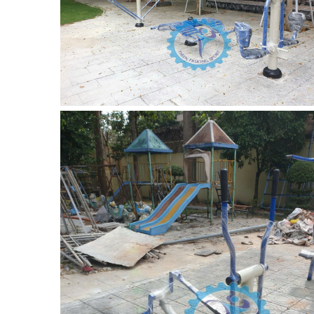
IMPULSE FITNESS
THIẾT BỊ PHÒNG GYM THIÊN
TRƯỜNG
CỎ NHÂN TẠO