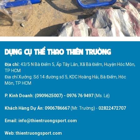
DỤNG CỤ THỂ THAO THIÊN TRƯỜNG
Địa chỉ:
43/5 N Bà Điểm 5, Ấp Tây Lân, Xã Bà Điểm, Huyện Hóc Môn,
TP HCM
Địa chỉ Xưởng: Số 14 đường số 5, KDC Hoàng Hải, Bà Điểm, Hóc
Môn, TP HCM
P. Kinh Doanh:
(0909625007)
-
0976 76 9497
(Ms. Lệ)
Khách Hàng Dự Án:
0906786667
(Mr. Trường) -
02822472707
Email:
info@thientruongsport.com
Web:
thientruongsport.com