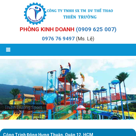
PHÒNG KINH DOANH
(0909 625 007)
0976 76 9497
(Ms. Lệ)
Thiên Trường Sport
Công Trình Đông Hưng Thuận, Quận 12, HCM